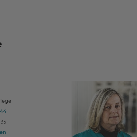
e
flege
144
135
ben