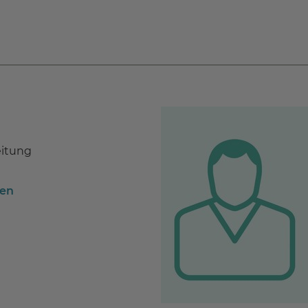
eitung
ben