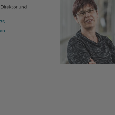
 Direktor und
175
ben