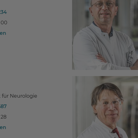
234
100
ben
k für Neurologie
587
128
ben