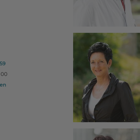
159
100
ben