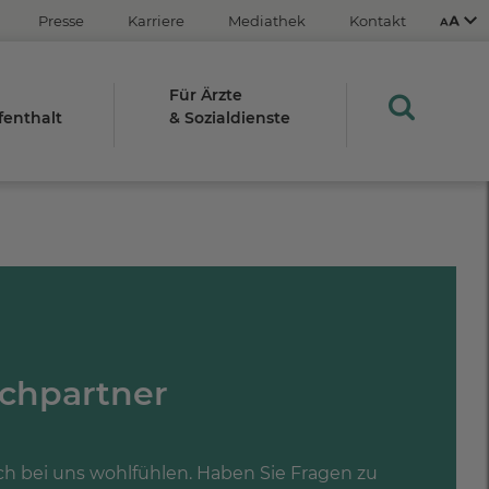
Presse
Karriere
Mediathek
Kontakt
Für Ärzte
fenthalt
& Sozialdienste
Aus
An
STRG
Plus- (+)
Minus-Taste (-)
echpartner
STRG
0
sich bei uns wohlfühlen. Haben Sie Fragen zu