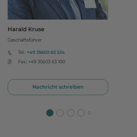
Harald Kruse
D
Geschäftsführer
Ch
un
Tel.:
+49 35603 63 234
Fax.: +49 35603 63 100
Nachricht schreiben